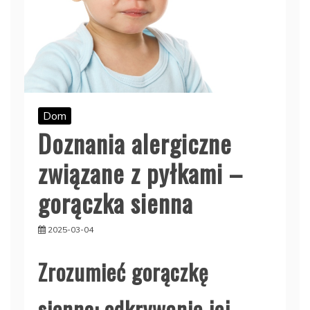
Dom
Doznania alergiczne
związane z pyłkami –
gorączka sienna
2025-03-04
Zrozumieć gorączkę
sienną: odkrywanie jej